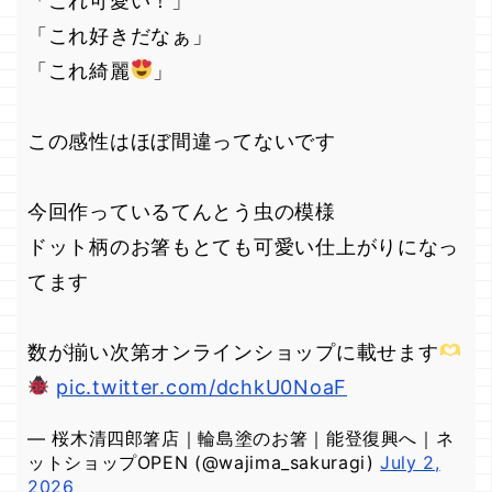
「これ可愛い！」
「これ好きだなぁ」
「これ綺麗
」
この感性はほぼ間違ってないです
今回作っているてんとう虫の模様
ドット柄のお箸もとても可愛い仕上がりになっ
てます
数が揃い次第オンラインショップに載せます
pic.twitter.com/dchkU0NoaF
— 桜木清四郎箸店｜輪島塗のお箸｜能登復興へ｜ネ
ットショップOPEN (@wajima_sakuragi)
July 2,
2026