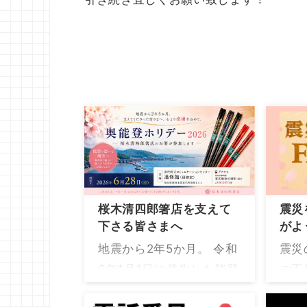
桜木清四郎箸店を支えて
震災
下さる皆さまへ
がよ
地震から2年5か月。 令和
震災
6年1月1日に発生した能登
ご不
半島地震から、2年5か月
まし