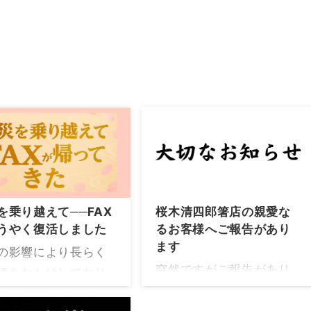
を乗り越えて──FAX
桜木清四郎箸店の親愛な
うやく復活しました
るお客様へご報告があり
ます
の影響により長らく
突然ですがご報告があり
便をおかけしており
ます 私の父である桜木広
たFAXですが、この
光が先月の2025.1/18(土)