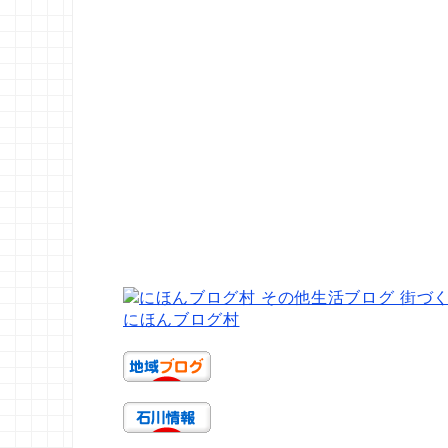
よいのか分からず、途方
など
ください」的なガイダン
ネッ
に暮れることもありまし
どう
スが流れる感じです でも
思う
た。 それでも、全国の皆
わせ
それだとすごく不便なの
ちろ
さまから届いた温かい励
で現在住んでいる住宅に
作っ
ましの言 ...
新たに回線を引きました
全ア
ご面倒をお掛けしますが
化な
何卒宜しくお願い致しま
張し
す 新しい番号はコチラで
まだ
す 076-208-4287 引き
いの
続き宜しくお願い致しま
にな
す！
2/1
にほんブログ村
す！
内訳は