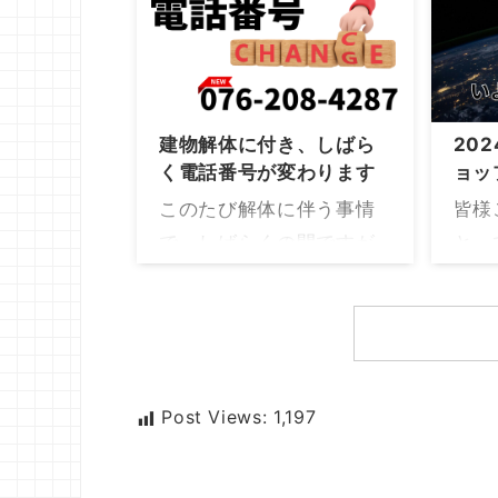
が過ぎました。 あの日か
たび
ら長い時間が経ちました
ご利
が、地震前の輪島の景色
なり
は今でも鮮明に思い出す
えに
ことができます。 穏やか
支援
建物解体に付き、しばら
202
な町並み、日常の風景、
心よ
く電話番号が変わります
ョッ
そして当たり前のように
す。 
このたび解体に伴う事情
皆様
続いていた普段の時間。
208
で、しばらくの間ですが
とっ
そのすべてが、私たちに
電話
電話番号が変わります
いて
とってかけがえのない
でも
0768-22-1888覚えやす
箸店
日々でした。 震災によっ
来よ
い番号で親しんで頂いて
終止
て、工房や生活環境は大
おり
たのに残念ですが と、言
まで
きな被害を受けました。
きま
っても0768-22-1888に
た桜
Post Views:
1,197
先の見えない不安の中
様に
掛けても繋がらないので
作り
で、何から手をつければ
ます
はなく「こちらにお掛け
で復