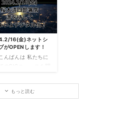
ようやく復旧し再び
に闘病生活の末に天国へ
用いただけるように
と旅立ちました葬儀は親
ました。 これもひと
族のみで行い笑いがある
、皆さまの温かいご
明るい雰囲気の中、執り
と励ましのおかげと
4.2/16(金)ネットシ
行われました 最後まで優
り感謝申し上げま
プがOPENします！
しく明るい父で最後の最
新FAX番号 076-
こんばんは 私たちに
期は笑顔でニコッとして
-3630 ご注文方法は
てのBIGニュースを聞
まるでドラマのようでし
 メール FAX どちら
下さい！ 桜木清四郎
た まだ父が亡くなったこ
構いません また、従
のアナログの歴史に
とに実感がなくて今でも
もっと読む
りご愛顧いただいて
符を打ちました これ
傍にいる感覚があります
ます乾漆輪島箸につ
七転八倒でやってき
父：「お前ら、だらやわ
しても、震災前と同
木家の生業の「お箸
いや(笑)」 って声が聞こ
ご予約を承っており
」がネットショップ
えてきそうです これから
。 ご不明点やご要望
活します 「な～んだ