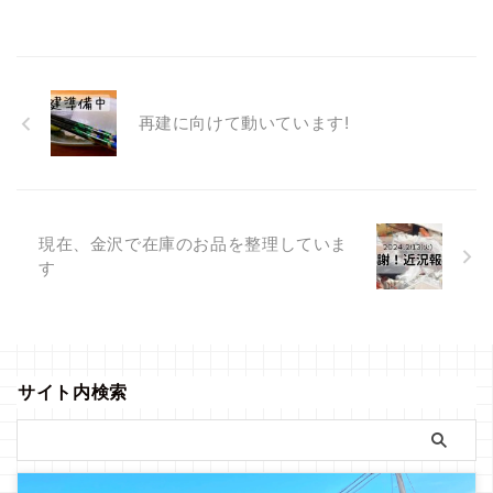
火を灯すようにお仕事をさせて
のお盆に久しぶりに私と遺伝子
頂いてました 今の環境でも感謝
を分ける関東の従弟夫婦がはる
していますが、このたび新たに
ばるやってきました 埼玉の従弟
作業場を借りれる運びとなりま
のてっちゃん(同い年48歳)幼い
したのでここにご報告させて頂
頃は一緒に輪島の袖ヶ浜の海で
再建に向けて動いています!
きます 一番の大きな進展は新た
泳いだり鳳至川で手長エビを採
にお箸が作れるということ！ 作
ったりしたことがあるてっちゃ
業場を借りれたことにより飛躍
ん ガメ岩と長岩 2023.8/8 幼
的に作業効率がUP これも一重
い頃よく遊んだ海 輪島で育った
に出会い ...
人ならわかるはず 写真は隆起す
る前で ...
現在、金沢で在庫のお品を整理していま
す
サイト内検索