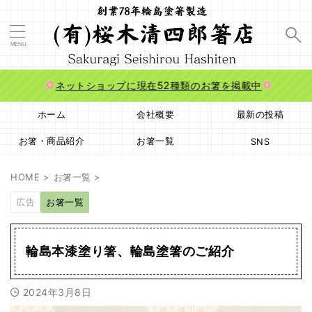
ネットショップに現在52種類のお箸を掲載中
ホーム
会社概要
最新の投稿
お箸・商品紹介
お箸一覧
SNS
HOME
>
お箸一覧
>
広告
お箸一覧
輪島本漆塗り箸、輪島塗箸のご紹介
2024年3月8日