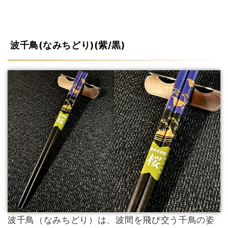
波千鳥(なみちどり)(紫/黒)
波千鳥（なみちどり）は、波間を飛び交う千鳥の姿