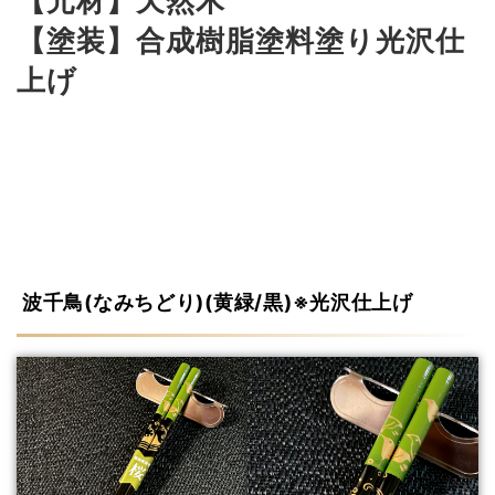
【元材】天然木
【塗装】合成樹脂塗料塗り光沢仕
上げ
波千鳥(なみちどり)(黄緑/黒)※光沢仕上げ