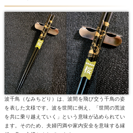
波千鳥（なみちどり）は、波間を飛び交う千鳥の姿
を表した文様です。波を世間に例え、「世間の荒波
を共に乗り越えていく」という意味が込められてい
ます。そのため、夫婦円満や家内安全を意味する縁