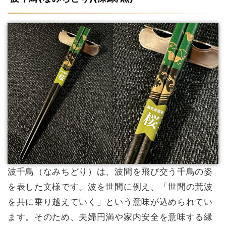
波千鳥（なみちどり）は、波間を飛び交う千鳥の姿
を表した文様です。波を世間に例え、「世間の荒波
を共に乗り越えていく」という意味が込められてい
ます。そのため、夫婦円満や家内安全を意味する縁