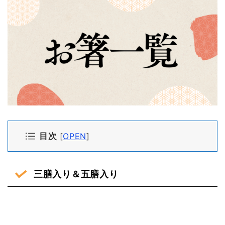
目次
[
OPEN
]
三膳入り＆五膳入り