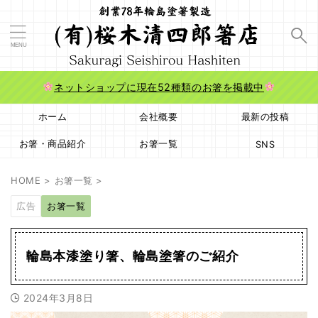
ネットショップに現在52種類のお箸を掲載中
ホーム
会社概要
最新の投稿
お箸・商品紹介
お箸一覧
SNS
HOME
>
お箸一覧
>
広告
お箸一覧
輪島本漆塗り箸、輪島塗箸のご紹介
2024年3月8日