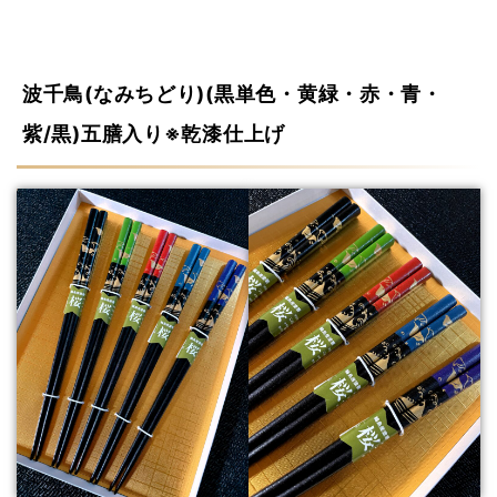
波千鳥(なみちどり)(黒単色・黄緑・赤・青・
紫/黒)五膳入り※乾漆仕上げ