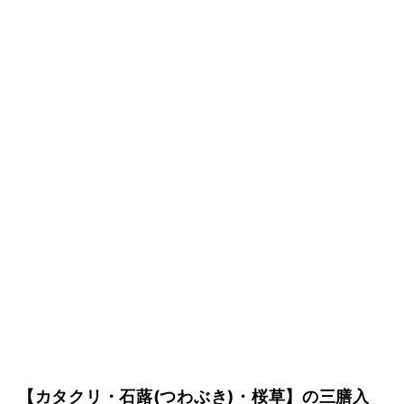
【カタクリ・石蕗(つわぶき)・桜草】の三膳入