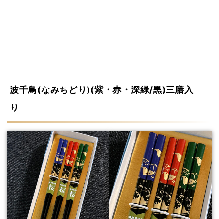
波千鳥(なみちどり)(紫・赤・深緑/黒)三膳入
り