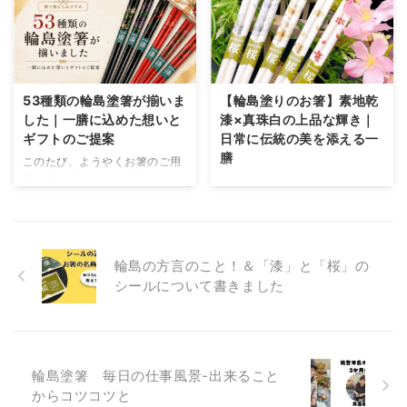
53種類の輪島塗箸が揃いま
【輪島塗りのお箸】素地乾
した｜一膳に込めた想いと
漆×真珠白の上品な輝き｜
ギフトのご提案
日常に伝統の美を添える一
膳
このたび、ようやくお箸のご用
意が整い皆さまにご紹介できる
静かな朝の光をうけて、ふわり
運びとなりました。 今回ブログ
と淡く輝く真珠白──日常に溶
記事で掲載いたしますのは、全
け込むやさしさと、伝統が息づ
53種類のお箸うちの14種類14
く重みをあわせ持つ、ひとさじ
種類は今回初めてお披露目とな
の贅沢。 輪島塗りのお箸に、素
輪島の方言のこと！＆「漆」と「桜」の
る新作です。 残りの39種類の
地乾漆のしっとりとした質感と
シールについて書きました
お箸はネットショップに掲載中
真珠白のほのかな光を重ねた一
です それぞれの一膳には可憐で
膳。それは華美ではなく、手に
繊細なお花の文様をあしらい、
するたびに心を静めてくれるよ
日々の食卓にそっと彩りを添え
うな存在です。 石川県輪島市で
てくれる存在となっておりま
受け継がれてきた手仕事が、
輪島塗箸 毎日の仕事風景-出来ること
す。 伝統と華やかさを兼ね備え
日々の食卓に小さなときめきを
からコツコツと
たお箸の数々──どうぞ心ゆく
添えてくれます。毎日の暮らし