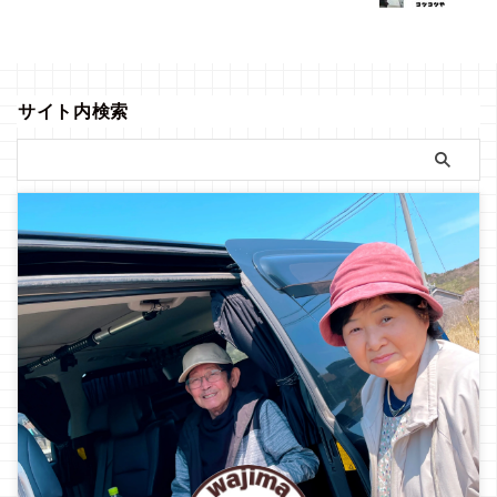
までご覧ください。 絆(きずな)
に、そっと一輪の花を飾るよう
(黒)-金に青螺旋 心と心を結
に──そんな気持ちで使ってい
ぶ、漆黒の美しき一膳。 2024
ただきたいお箸です。 商品紹介
年1月1日の地 ...
桜(さくら)-素地乾漆仕上げ お
写真 素地乾漆-桜 素地 ...
サイト内検索