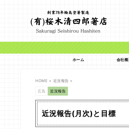
ホーム
会社概
HOME
>
近況報告
>
広告
近況報告
近況報告(月次)と目標