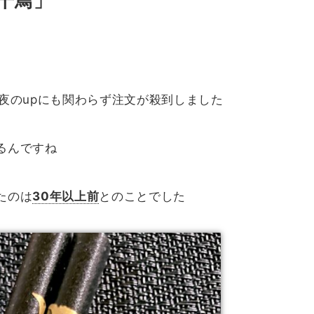
千鳥」
夜のupにも関わらず注文が殺到しました
るんですね
たのは
30年以上前
とのことでした