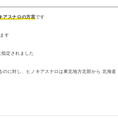
キアスナロ
の方言
です
います
に指定されました
るのに対し、ヒノキアスナロは東北地方北部から 北海道