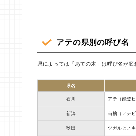
アテの県別の呼び名
県によっては「あての木」は呼び名が変
県名
石川
アテ（能登
新潟
当檜（アテ
秋田
ツガルヒノ