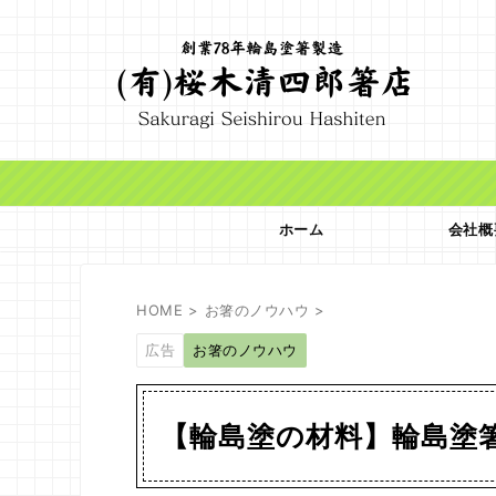
ホーム
会社概
HOME
>
お箸のノウハウ
>
広告
お箸のノウハウ
【輪島塗の材料】輪島塗