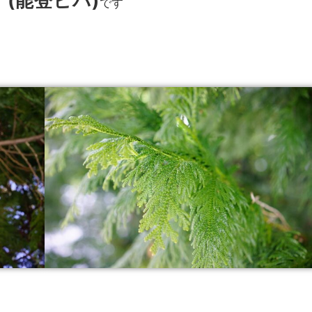
」(能登ヒバ)
です