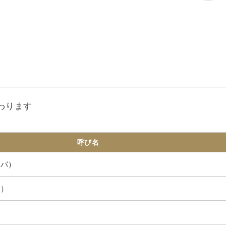
わります
呼び名
ヒバ）
ビ）
キ