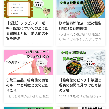
輪島の復興が進んでいなくて足
見た感じ明らかに復興してま
止め状態 私たちだけではなく、
す！という感じには見えません
輪島市全体が止まってます イン
インフラ関係は徐々に復旧を
フラ復旧のために尽力してくれ
していますが、解体に関して
ている工事関係者の皆さんには
は…？？？と思える部分がとて
【必読】ラッピング・送
桜木清四郎箸店 近況報告
頭が上がりません 感謝の気持ち
も多いです 復旧が遅い理由 倒
料・配送についてのよくあ
(月次)と行動目標
でいっぱいです 今私たちが出来
壊した家屋の所有者が亡くなっ
る質問まとめ｜購入前の不
4月まもなく桜が咲く頃 地震か
ること、そしてやることは 自分
ているので申請が困難化 倒壊し
安を解消！
ら3か月が経ちました 少しずつ
が出来ることを見つけること 自
た家屋が多すぎて地元の業者だ
輪島市内の街並みは変わりつつ
おかげさまで輪島塗のお箸は大
分が出来ることを見つけたら行
けでは追いつかない ボランティ
ありますがまだまだ元通りとい
変多くのお客様にご購入いただ
動すること 動けないのではなく
アさんが足りていない！とか、
うわけには行きません 今は震災
き心より感謝申し上げます。 一
少し ...
マンパワー不足！だと言われて
のあと避難された方々が戻る場
膳一膳に込めた想いを手に取っ
ますが、そもそも赤紙(危 ...
所がない状況 順々に仮設住宅を
ていただけることに、職人とし
建ててますが現実問題、仮設住
てこれ以上ない喜びを感じてお
宅に入れたとしても商売をされ
ります。 その中で、 「送料は
ていた方々は店舗が被災、工房
おいくらですか？」 「ギフト包
伝統工芸品、輪島塗のお箸
【輪島塗のピンチ】希望と
が被災しているため作業場もあ
装は対応していますか？」 な
のルーツと特徴と文化とあ
現実の狭間で見つけた奇跡
りません 私ども桜木清四郎箸店
ど、日頃から多くのご質問をい
れこれ
のお箸
も同じです 住宅もない 工場(工
ただいております。 今回は特に
…とふと疑問の思いました 気に
2024.3/18(月) 再び輪島に行っ
房)もない この状況だと、輪島
お問い合わせの多い内容をまと
なったことは調べなきゃ落ち着
てきました インフラ復旧に向け
に戻りたくても戻れません 国か
め、これからご購入を検討され
かない性分の私 ということで調
て工事が進んでいます 工事関係
らの支援は全壊した家屋に対し
る方にも参考になるようご紹介