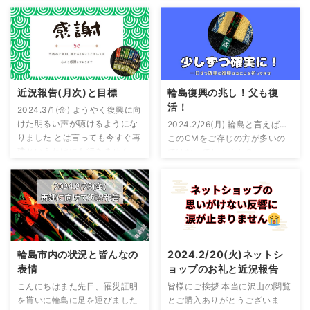
箸。 何度も漆を塗り重ねること
れてコツコツと営業を再開して
対し、ヒノキアスナロは東北地
屋さんや塗師屋さんでは仕事場
で生まれる丈夫さと滑らかな手
ます と、言ってもまだお箸の製
方北部から 北海道にかけて分布
のことを工房(こうぼう)と言っ
触りは、ほかにはない魅力で
造はできてないです
輪島の方
してい ...
ているらしいのですが、桜木家
す。 使うほどに手に馴染み、年
言 まずはじめに先日好評だった
では昔から仕事場の ...
月とともに深まる艶や風合い
輪島の方言についてまとめまし
── 手にした瞬間、指先に伝わ
た 同じ輪島の人間でも知らない
るやさしい質感── 漆の深い艶
言葉はあります 今回書かせても
近況報告(月次)と目標
輪島復興の兆し！父も復
と美しさを纏った「輪島本漆塗
らった方言は私の知りうる言葉
活！
2024.3/1(金) ようやく復興に向
り箸」は、日々の食卓に小さな
ということでご理解ください
けた明るい声が聴けるようにな
2024.2/26(月) 輪島と言えば…
贅沢を添える特別な一膳。 輪島
輪島の方言 一般的に使う輪島の
りました とは言っても今すぐ再
このCMをご存じの方が多いの
塗りのお箸とともに時を重ねる
方言すごいへどい元気でした
建というわけにも行きません 一
ではないでしょうか？
喜びを、ぜひご堪能ください。
か？そくせいかい？大丈夫だ
歩一歩、今できることを順番に
https://www.youtube.com/wa
インフォメーション 輪島本塗箸
よ！な～んともねぇ早くして！
こなしている…という感じです
tch?v=jSx_nr2Err4 YOUTUBE
43選 輪島塗箸20選 三膳入り＆
早よせーま！頭こべ犬えにサザ
先日はようやく罹災証明を貰っ
から引用 かなりインパクトが強
五膳入り5選 お箸は ...
エさんぜぇあなたんなあなた達
てきました 住宅は罹災証明、工
いＣＭ
「プハァァ～
」っと
なーらっちゃ(なーらち ...
場二つは被災証明なので住宅に
振り返る子供の現在の年齢は…
関しては支援金と義援金と再建
私と同世代なのできっとおじさ
で補助金を貰えますが、工場に
んです
たしか、たか●やさん
輪島市内の状況と皆んなの
2024.2/20(火)ネットシ
関しては「0」 ということで自
の息子さんと聞いた記憶が… 朝
表情
ョップのお礼と近況報告
己資金で再建になります(クラウ
市、新鮮な魚介、高州園、能
こんにちはまた先日、罹災証明
皆様にご挨拶 本当に沢山の閲覧
ドファンディングはすごく悩み
登、そしてその次くらいに来る
を貰いに輪島に足を運びました
とご購入ありがとうございま
ました
) 今、クラウドファン
キーワードが「輪島塗」 この歳