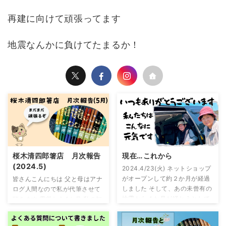
再建に向けて頑張ってます
地震なんかに負けてたまるか！
桜木清四郎箸店 月次報告
現在…これから
(2024.5)
2024.4/23(火) ネットショップ
がオープンして約２か月が経過
皆さんこんにちは 父と母はアナ
しました そして、あの未曾有の
ログ人間なので私が代筆させて
地震から４か月が経とうとして
頂きます 震災から4か月 私の知
いる今、悲しい現実を突きつけ
りうる限りの輪島の状況です
られている現状です 思いのほか
が、公費解体に手こずってます