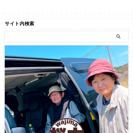
徐々に落ち着いて来ています 昔
とお電話でありがたい激励のお
から海にいるのが好きで潮の匂
言葉を頂戴しました涙 優しいお
いが心地良くて好きなので、輪
言葉に私も一緒に泣いてしまい
島に帰るたびに子供の頃に遊ん
ました 本当にありがとうござい
サイト内検索
だ「あの場所 ...
ます 輪島市のインフラ状態がま
だまだ落ち着か ...