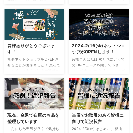
移動途中の1枚 里山海道も徐々
す！ ネットショップの海への初
ディングをしない理由 お箸の頭
になって思うのは、伝統を受け
に路面が回復してきています
出航は皆様のおかげで大成功の
を切る機械も頭に漆を塗る機械
継がれてきた輪島塗は重厚感や
が、まだまだ応急処置なので見
船出となりましたことをここに
も壊れ ...
伝 ...
るに堪えない状況です 特に横田
深くお礼を申し上げます 本当に
～越の原… この区間がかなり酷
心から感謝いたします
現在は
く見えました
こんなガードレ
白山市にいる桜木家ですが、先
ール見たことあります？ 地震の
日また輪島に行ってきました
凄惨さを伺えます… この状況で
2024.2/18(日) 倒壊した工場の
皆様ありがとうございま
2024.2/16(金)ネットショ
すが、一歩一歩確実に復興に向
中から何とか商品を僅かですが
す！
ップがOPENします！
けて前進！ 工事関係者の方の危
持ち出せました 作業もひと段落
無事ネットショップをOPENさ
皆様こんばんは 私たちにとって
険を顧みず復旧に全力を注いで
したので、お昼はマリンタウン
せることが出来ました！ 思って
のBIGニュースを聞いて下さ
くれています 警察も全国から能
の駐車場でおにぎりを食べまし
いた以上に本当に沢山の激励の
い！ 桜木清四郎箸店のアナログ
登に来てくれてます 本当に感謝
た(父、母、妹1号、妹2号、私)
お言葉を頂きに胸が熱くなりま
の歴史に終止符を打ちました こ
しかないです
ありがとうござ
マリンタウンの仮設住宅 建設に
した 心から感謝の気持ちを申し
れまで七転八倒でやってきた桜
います
今回は輪島市役所まで
あたってる作業員の皆さんがめ
上げます
震災に遭うまではサ
木家の生業の「お箸作り」がネ
罹災証明書を ...
っちゃ ...
イトを作ることもホワンと宙に
ットショップで復活します 「な
浮いた感じでしたし、ましてネ
～んだネットショップか」 そう
ットショップをOPENさせるこ
思うでしょう
ですが もちろ
とも考えてもいませんでした 準
んネットショップを作ったのも
現在、金沢で在庫のお品を
当店でお取引のある皆様に
備期間もほとんどない状態で 急
初めてです 完全アナログからデ
整理しています
向けて近況報告
ピッチな計画で、「とりあえず
ジタル化なんです
めっちゃ緊
こんにちわ天気が良くて気持ち
2024.2/9(金) はじめに、 沢山
やったれ的な感じで」準備しな
張します！ …といってもまだ生