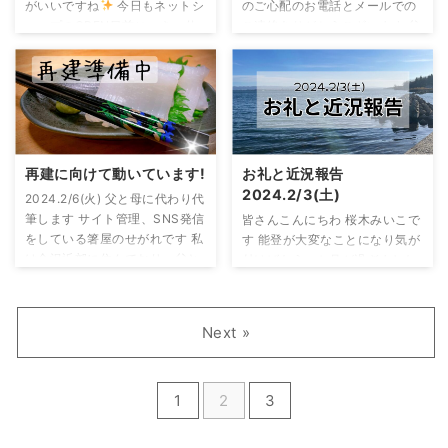
がいいですね
今日もネットシ
のご心配のお電話とメールでの
がら将来のビジョンや計画を少
産の目途が立たないので現品限
ョップのOPEN目前につき、仕
ご連絡ありがとうございます 父
しづつ構築することが出来まし
りのお商売になります
OPEN
分けと整理をしています 金沢の
(ひろみつ)と母(みいこ)は共に元
た 私自身「メルカリ・ヤフオク
は2/16(金)の12：00～です！
倉庫の二階です 全部一気に出品
気いっぱいです
父に関して
等」の物販をかじった程度のキ
今のところの商品の内訳は 本漆
は出来なくて、少しずつの販売
は、近年病気を患ってました
ャリアでしたから、 ...
...
になると思います ごめんなさい
が、ここ最近は食欲旺盛で逆に
わちゃわちゃな状態ですが、
絶好調！ 朝からうるさいくらい
包み隠さずリアルに掲載してい
に喋り倒しています
震災から
きます 大事に育てた「お箸」が
もう40日、輪島の震災後の景色
再建に向けて動いています!
お礼と近況報告
少しずつでも売れてくれたら嬉
はあの時のままですが着々と再
2024.2/3(土)
2024.2/6(火) 父と母に代わり代
しいな
父も母もご覧のように
建に向けて動いています 震災後
筆します サイト管理、SNS発信
皆さんこんにちわ 桜木みいこで
元気です！ ご心配お掛けして申
の今、こうなってしまった以
をしている箸屋のせがれです 私
す 能登が大変なことになり気が
し訳ございません
今週、ネッ
上、悔やんで泣いても元には戻
は金沢近郊に住んでおり、父と
付けばもう一か月が過ぎました
トショップはopen出来ると思い
らないので思考を前向きにポジ
母は現在白山市にある三人兄弟
あっという間に過ぎた一か月 現
ます お待たせして申し訳ござい
ティブに切り替えてます！ 現状
の2番目の妹の旦那さんのお宅
在は白山市の次女のところに避
ません
簡単なブログですが最
の報告と方向性をご説明するに
で避難しています 私自身、毎日
難しています 主人も去年までの
後まで ...
あたり、 ...
Next »
輪島市内を見ているわけではな
肺腺癌の抗癌剤の副作用も落ち
いのですが現在の輪島市内は
着き、おかげ様でとても元気で
「あの時」から時間が止まって
やかましいくらいです
少しづ
いる感じがしました 国、県、自
1
2
3
つではありますが、再建に向け
衛隊、警察、レスキュー隊、ボ
て歩き出している中、このHPを
ランティアの皆さんのおかげで
見て頂いたお得意様からメール