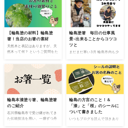
べてみました お箸の起源 箸は
者の皆様、本当にありがとうご
て100万円の支援金が出ます 輪
いたします。 よくある質問 送
約3,000年前の中国で誕生 日本
ざいます 地震発生から二か月半
島で新たに家 ...
料について 商品の追跡について
では弥生時代末期に中国や朝鮮
が過ぎました 今でも「夢ならい
ラッピングについて 商品の梱包
半島から伝来しました その昔は
いのに…」と思ってしまいます
送料について 送 ...
「お箸」は神様と天皇のみが使
なかなか地震の被害の規模が大
用できる「神器」として扱われ
きすぎて早期復旧とはいきませ
【輪島塗の材料】輪島塗
輪島塗箸 毎日の仕事風
ていたそうです 弥生時代のイメ
ん 相当な時間を費やすことでし
箸！当店のお箸の素材
景-出来ることからコツコ
ージ こんな大昔から「お箸」は
ょう 二階の倒壊をまともに受け
ツと
天然木と表記はありますが、天
あったんですね 箸人口はどれく
止めた実家の梅の木 ドーン！っ
然木って何？ というご質問をた
まだまだ寒い3月 輪島市内も少
らい？ この地球上には、ざっく
と二階部分を受け止めた時には
くさん頂きましたのでご説明し
しずつ…少しずつ復興に向けて
り「68億人」の人間が生活して
根っこが浮いたそうなんです
ます！ さっそく結論ですが 当
動き出しています 部分的にでは
います その68億の全員が同じ食
が、今年も綺麗な花を咲かせま
店のお箸の原材料(素材)は「ア
ありますが水道も復旧 道路も
事方法で、食文化が同じという
した ありがとうね梅の木さん
テ」(能登ヒバ)です 「アテ」だ
徐々に復旧しています 酷く崩れ
わけではありません 民族によっ
工場の方も同じく柿の木が倒壊
けしか使っていません なんで
た崖や倒壊した建物などはこれ
て食 ...
を支え ...
「アテ」に拘っているのか？ ア
からと言った感じですね そんな
テの木 「あて」は、アスナロの
中、父と母は白山市になる娘の
変種であるヒノキアスナロの方
家にいるわけですが、日々コツ
輪島本漆塗り箸、輪島塗箸
輪島の方言のこと！＆
言です 美しい林を作り、 建材
コツと震災を免れたお箸の整理
のご紹介
「漆」と「桜」のシールに
としても優れています 昭和41年
とクリーニングをしています 父
ついて書きました
石川県輪島市で受け継がれてき
（1966）には「石川県の木」に
と母は冗談を交えながら仕事を
た伝統技法を用い、一膳ずつ丹
いつもブログを読んで頂きあり
指定されました アスナロが東北
しています 昔ながらの工場(こ
精込めて仕上げられる輪島塗
がとうございます 皆様に支えら
地方南部から南に分布するのに
うば)での仕事風景 大きなお箸